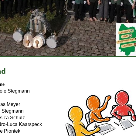
nd
me
ole Stegmann
as Meyer
a Stegmann
sica Schulz
ro-Luca Kaarspeck
ie Piontek