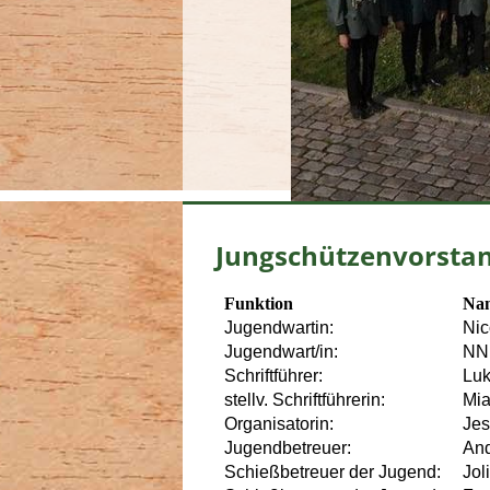
Jungschützenvorsta
Funktion
Na
Jugendwartin:
Nic
Jugendwart/in:
NN
Schriftführer:
Luk
stellv. Schriftführerin:
Mi
Organisatorin:
Jes
Jugendbetreuer:
And
Schießbetreuer der Jugend:
Jol